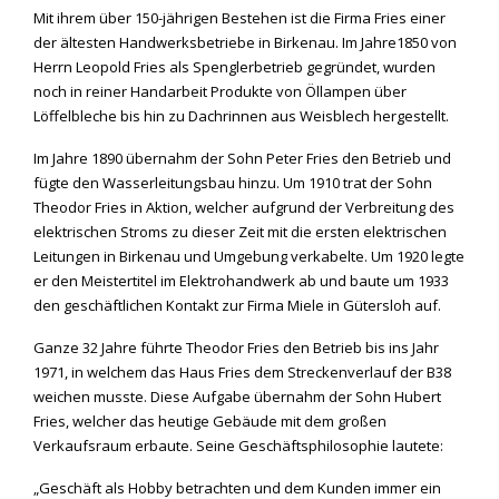
Mit ihrem über 150-jährigen Bestehen ist die Firma Fries einer
der ältesten Handwerksbetriebe in Birkenau. Im Jahre1850 von
Herrn Leopold Fries als Spenglerbetrieb gegründet, wurden
noch in reiner Handarbeit Produkte von Öllampen über
Löffelbleche bis hin zu Dachrinnen aus Weisblech hergestellt.
Im Jahre 1890 übernahm der Sohn Peter Fries den Betrieb und
fügte den Wasserleitungsbau hinzu. Um 1910 trat der Sohn
Theodor Fries in Aktion, welcher aufgrund der Verbreitung des
elektrischen Stroms zu dieser Zeit mit die ersten elektrischen
Leitungen in Birkenau und Umgebung verkabelte. Um 1920 legte
er den Meistertitel im Elektrohandwerk ab und baute um 1933
den geschäftlichen Kontakt zur Firma Miele in Gütersloh auf.
Ganze 32 Jahre führte Theodor Fries den Betrieb bis ins Jahr
1971, in welchem das Haus Fries dem Streckenverlauf der B38
weichen musste. Diese Aufgabe übernahm der Sohn Hubert
Fries, welcher das heutige Gebäude mit dem großen
Verkaufsraum erbaute. Seine Geschäftsphilosophie lautete:
„Geschäft als Hobby betrachten und dem Kunden immer ein